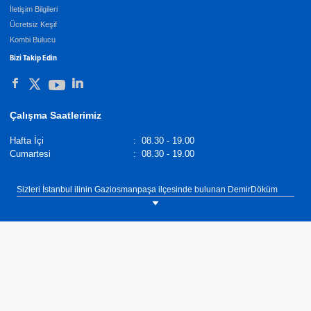
İletişim Bilgileri
Ücretsiz Keşif
Kombi Bulucu
Bizi Takip Edin
Çalışma Saatlerimiz
Hafta İçi
:
08.30 - 19.00
Cumartesi
:
08.30 - 19.00
Sizleri İstanbul ilinin Gaziosmanpaşa ilçesinde bulunan DemirDöküm
Bayi Yankı Mühendislik showroomumuza bekliyoruz. Tel: 0(507) 227 02
69.
DemirDöküm Nostalgia serisi döküm radyatörler farklı tasarımı ile
kullanılacak mekanda nostaljik bir hava yaratılmasını sağlar.