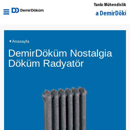
Yankı Mühendislik
İstanbul Gaziosmanpaşa DemirDöküm Yetkil
DemirDöküm
Anasayfa
Nostalgia
DemirDöküm Nostalgia
Döküm
Radyatör
Döküm Radyatör