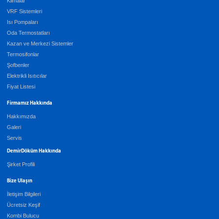
Klimalar
VRF Sistemleri
Isı Pompaları
Oda Termostatları
Kazan ve Merkezi Sistemler
Termosifonlar
Şofbenler
Elektrikli Isıtıcılar
Fiyat Listesi
Firmamız Hakkında
Hakkımızda
Galeri
Servis
DemirDöküm Hakkında
Şirket Profili
Bize Ulaşın
İletişim Bilgileri
Ücretsiz Keşif
Kombi Bulucu