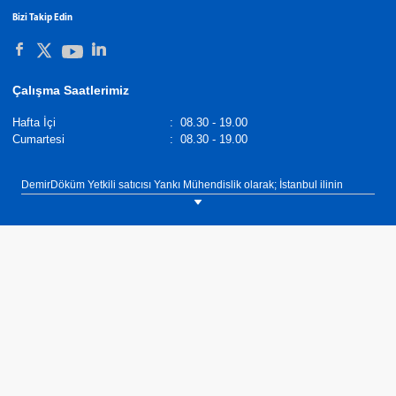
Bizi Takip Edin
Çalışma Saatlerimiz
Hafta İçi
:
08.30 - 19.00
Cumartesi
:
08.30 - 19.00
DemirDöküm Yetkili satıcısı Yankı Mühendislik olarak; İstanbul ilinin
Gaziosmanpaşa ilçesinde müşterilerimize Kombi Değişimi, Klima Keşif,
Mekanik Proje - Taahhüt, Konut Doğalgaz Tesisatı - Keşif, Merkezi Sistem
Çözümleri, Kombi Kaskad Sistem Çözümleri, Merkezi Sistemler Kazan
Değişimi, Güneş Enerjisi Sistem Çözümleri, Havalandırma Sistem
Çözümleri, Ticari & Sanayi Doğalgaz Çözümleri, İklimlendirme- Klima
Çözümleri, Mekanik Tesisat Çözümleri sunuyoruz.