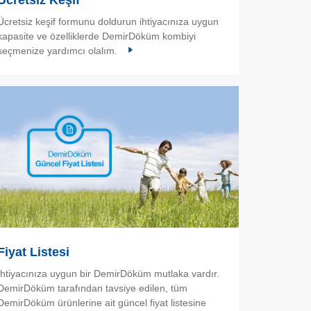
Ücretsiz Keşif
Ücretsiz keşif formunu doldurun ihtiyacınıza uygun
kapasite ve özelliklerde DemirDöküm kombiyi
seçmenize yardımcı olalım.
Fiyat Listesi
İhtiyacınıza uygun bir DemirDöküm mutlaka vardır.
DemirDöküm tarafından tavsiye edilen, tüm
DemirDöküm ürünlerine ait güncel fiyat listesine