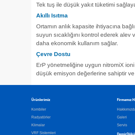
Tek tuş ile düşük yakıt tüketimi sağl
Akıllı Isıtma
Ortamın anlık kapasite ihtiyacına bağlı
suyun sıcaklığını kontrol ederek ale
daha ekonomik kullanım sağlar.
Çevre Dostu
ErP yönetmeliğine uygun nitromiX ioni
düşük emisyon değerlerine sahiptir ve 
Ürünlerimiz
Firmamız H
Kombiler
Hakkımızd
Radyatörler
Galeri
Klimalar
Servis
VRF Sistemleri
DemirDökü