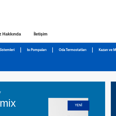
z Hakkında
İletişim
Sistemleri
Isı Pompaları
Oda Termostatları
Kazan ve M
r
mix