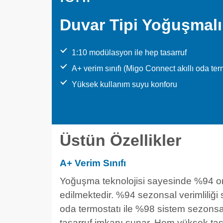
Duvar Tipi Yoğuşmal
1:10 modülasyon ile hep tasarruf
A+ verim sınıfı (Migo Connect akıllı oda term
Yüksek kullanım suyu konforu
Üstün Özellikler
A+ Verim Sınıfı
Yoğuşma teknolojisi sayesinde %94 or
edilmektedir. %94 sezonsal verimliliğ
oda termostatı ile %98 sistem sezonsal 
tasarruf imkanı sunar. Hem yüksek tas