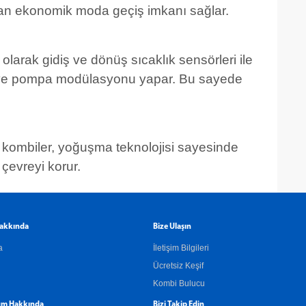
ayan ekonomik moda geçiş imkanı sağlar.
 olarak gidiş ve dönüş sıcaklık sensörleri ile
v ve pompa modülasyonu yapar. Bu sayede
 kombiler, yoğuşma teknolojisi sayesinde
çevreyi korur.
akkında
Bize Ulaşın
a
İletişim Bilgileri
Ücretsiz Keşif
Kombi Bulucu
m Hakkında
Bizi Takip Edin