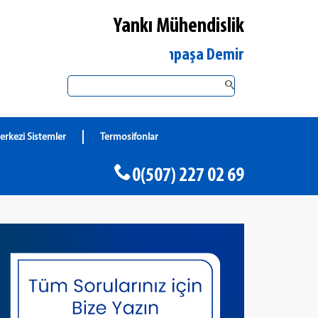
Yankı Mühendislik
İstanbul Gaziosmanpaşa DemirDöküm Yetkili Satı
erkezi Sistemler
Termosifonlar
0(507) 227 02 69