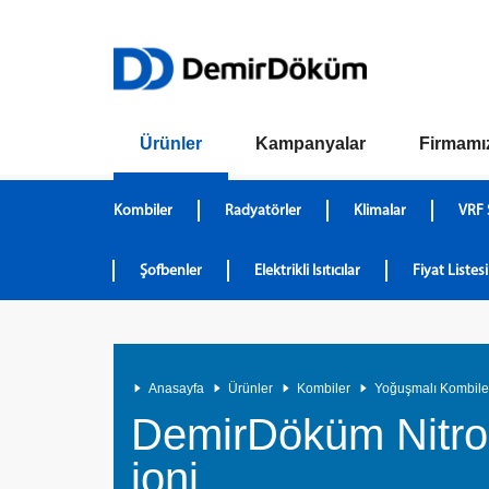
Ürünler
Kampanyalar
Firmamı
Kombiler
Radyatörler
Klimalar
VRF 
Şofbenler
Elektrikli Isıtıcılar
Fiyat Listesi
Anasayfa
Ürünler
Kombiler
Yoğuşmalı Kombile
DemirDöküm Nitro
ioni