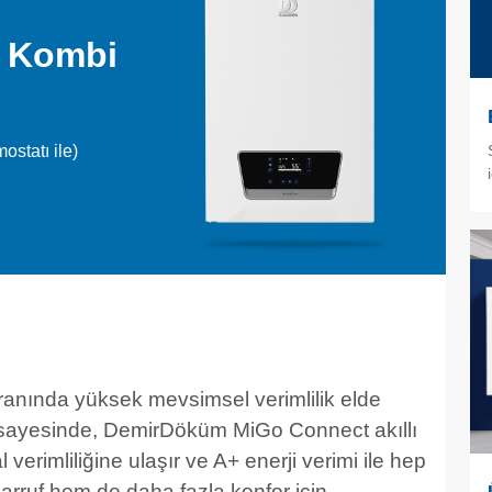
ı Kombi
ostatı ile)
anında yüksek mevsimsel verimlilik elde
i sayesinde, DemirDöküm MiGo Connect akıllı
verimliliğine ulaşır ve A+ enerji verimi ile hep
arruf hem de daha fazla konfor için